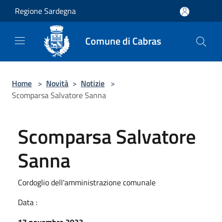
Salta al contenuto principale
Regione Sardegna
Comune di Cabras
Home
>
Novità
>
Notizie
>
Scomparsa Salvatore Sanna
Scomparsa Salvatore
Sanna
Cordoglio dell'amministrazione comunale
Data :
17 novembre 2023