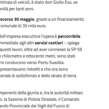
tinaia di veicoli, è stato don Giulio Esu, ex
ità per tanti anni.
lo scorso 30 maggio
, grazie a un finanziamento
 comunale di 35 mila euro.
ell’impresa esecutrice l’opera è
percorribile
immediato agli altri
servizi costieri
– spiega
questi lavori, oltre ad aver connesso la SP 59
 un chilometro e ottocento metri, sono stati
Ermi conducono verso Portu Suedda.
i presentavano ristretti e che ora sono
eriale di sottofondo e dello strato di terra
onenti della giunta e, tra le autorità militari,
o, la Sezione di Polizia Stradale, il Comando
ando Provinciale dei Vigili del Fuoco di