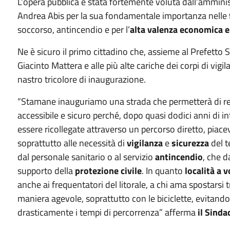
L’opera pubblica è stata fortemente voluta dall’ammin
Andrea Abis per la sua fondamentale importanza nelle
soccorso, antincendio e per l’
alta valenza economica e 
Ne è sicuro il primo cittadino che, assieme al Prefetto S
Giacinto Mattera e alle più alte cariche dei corpi di vigila
nastro tricolore di inaugurazione.
“Stamane inauguriamo una strada che permetterà di rend
accessibile e sicuro perché, dopo quasi dodici anni di i
essere ricollegate attraverso un percorso diretto, piace
soprattutto alle necessità di
vigilanza
e
sicurezza
del t
dal personale sanitario o al servizio
antincendio
, che d
supporto della
protezione civile
. In quanto
località a 
anche ai frequentatori del litorale, a chi ama spostarsi t
maniera agevole, soprattutto con le biciclette, evitando
drasticamente i tempi di percorrenza” afferma
il Sinda