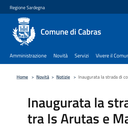
Salta al contenuto principale
Regione Sardegna
Comune di Cabras
Amministrazione
Novità
Servizi
Vivere il Comu
Home
>
Novità
>
Notizie
>
Inaugurata la strada di c
Inaugurata la st
tra Is Arutas e M