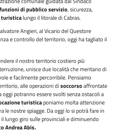
istrazione comunale guidata dal Sindaco
funzioni di pubblico servizio
, sicurezza,
turistica
lungo il litorale di Cabras.
alvatore Angieri, al Vicario del Questore
nza e controllo del territorio, oggi ha tagliato il
ere il nostro territorio costiero più
nterruzione, unisce due località che meritano di
vole e facilmente percorribile. Pensiamo
erritorio, alle operazioni di
soccorso
affrontate
a oggi potranno essere svolti senza ostacoli a
vocazione turistica
poniamo molta attenzione
ra le nostre spiagge. Da oggi lo si potrà fare in
 il lungo giro sulle provinciali e diminuendo
co Andrea Abis.