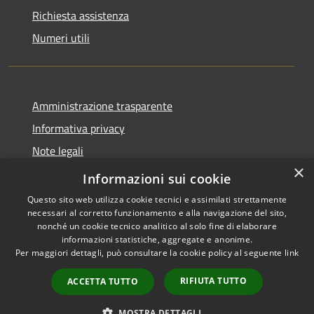
Richiesta assistenza
Numeri utili
Amministrazione trasparente
Informativa privacy
Note legali
×
Dichiarazione di accessibilità
Informazioni sui cookie
Questo sito web utilizza cookie tecnici e assimilati strettamente
necessari al corretto funzionamento e alla navigazione del sito,
nonché un cookie tecnico analitico al solo fine di elaborare
informazioni statistiche, aggregate e anonime.
RSS
Copyright © 2026 • Comune di
Per maggiori dettagli, può consultare la cookie policy al seguente
link
Accessibilità
Cabras • Powered by
Privacy
Municipium
Accesso
•
RIFIUTA TUTTO
ACCETTA TUTTO
Cookie
redazione
Mappa del sito
MOSTRA DETTAGLI