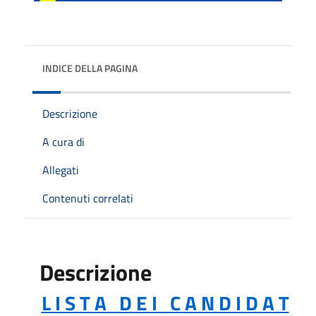
INDICE DELLA PAGINA
Descrizione
A cura di
Allegati
Contenuti correlati
Descrizione
L I S T A D E I C A N D I D A T