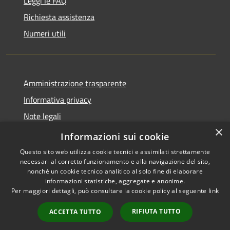
Leggi le FAQ
Richiesta assistenza
Numeri utili
Amministrazione trasparente
Informativa privacy
Note legali
×
Dichiarazione di accessibilità
Informazioni sui cookie
Questo sito web utilizza cookie tecnici e assimilati strettamente
necessari al corretto funzionamento e alla navigazione del sito,
nonché un cookie tecnico analitico al solo fine di elaborare
informazioni statistiche, aggregate e anonime.
RSS
Copyright © 2026 • Comune di
Per maggiori dettagli, può consultare la cookie policy al seguente
link
Accessibilità
Cabras • Powered by
Privacy
Municipium
Accesso
•
RIFIUTA TUTTO
ACCETTA TUTTO
Cookie
redazione