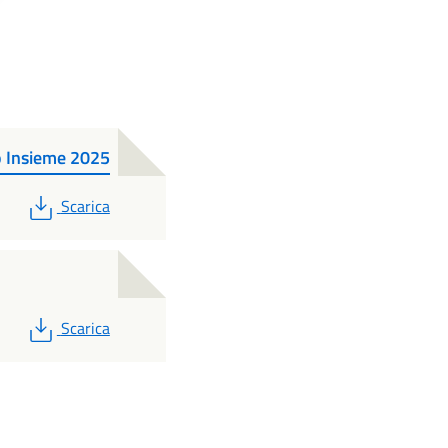
o Insieme 2025
PDF
Scarica
PDF
Scarica