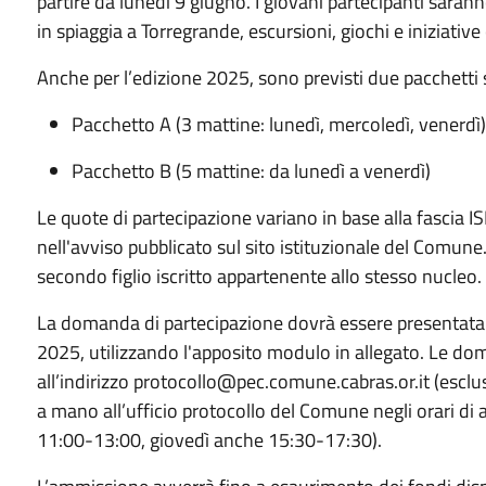
partire da lunedì 9 giugno. I giovani partecipanti sarann
in spiaggia a Torregrande, escursioni, giochi e iniziative 
Anche per l’edizione 2025, sono previsti due pacchetti s
Pacchetto A (3 mattine: lunedì, mercoledì, venerdì)
Pacchetto B (5 mattine: da lunedì a venerdì)
Le quote di partecipazione variano in base alla fascia I
nell'avviso pubblicato sul sito istituzionale del Comune
secondo figlio iscritto appartenente allo stesso nucleo.
La domanda di partecipazione dovrà essere presentata 
2025, utilizzando l'apposito modulo in allegato. Le d
all’indirizzo protocollo@pec.comune.cabras.or.it (esc
a mano all’ufficio protocollo del Comune negli orari di a
11:00-13:00, giovedì anche 15:30-17:30).