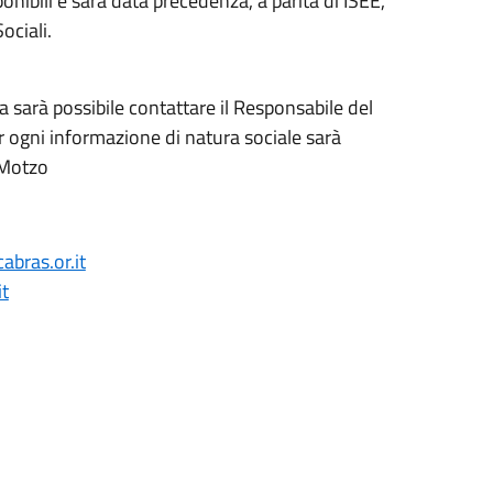
nibili e sarà data precedenza, a parità di ISEE,
ociali.
 sarà possibile contattare il Responsabile del
 ogni informazione di natura sociale sarà
 Motzo
bras.or.it
t