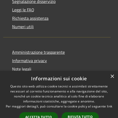
Segnalazione disservizio
Leggi le FAQ
Richiesta assistenza
Numeri utili
Amministrazione trasparente
Informativa privacy
Note legali
×
Dichiarazione di accessibilità
Informazioni sui cookie
Questo sito web utilizza cookie tecnici e assimilati strettamente
necessari al corretto funzionamento e alla navigazione del sito,
nonché un cookie tecnico analitico al solo fine di elaborare
informazioni statistiche, aggregate e anonime.
RSS
Copyright © 2026 • Comune di
Per maggiori dettagli, può consultare la cookie policy al seguente
link
Accessibilità
Cabras • Powered by
Privacy
Municipium
Accesso
•
RIFIUTA TUTTO
ACCETTA TUTTO