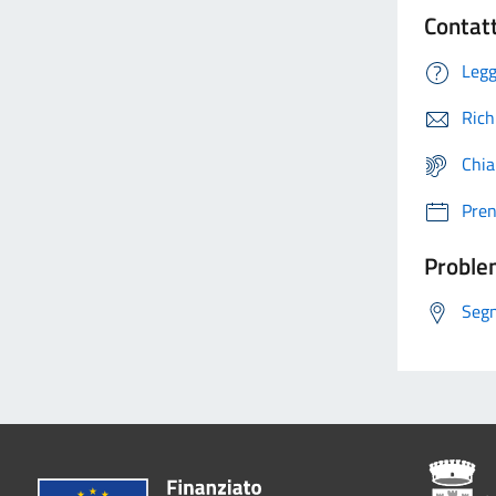
Contat
Legg
Rich
Chia
Pre
Problem
Segn