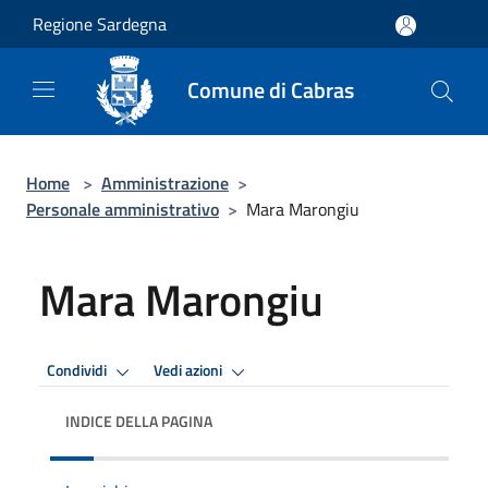
Salta al contenuto principale
Regione Sardegna
Comune di Cabras
Home
>
Amministrazione
>
Personale amministrativo
>
Mara Marongiu
Mara Marongiu
Condividi
Vedi azioni
INDICE DELLA PAGINA