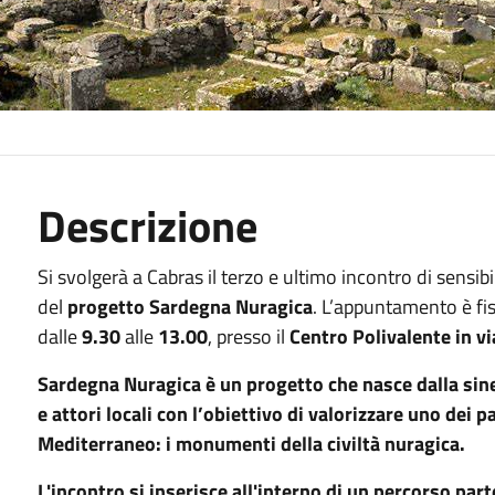
Descrizione
Si svolgerà a Cabras il terzo e ultimo incontro di sensib
del
progetto Sardegna
Nuragica
. L’appuntamento è fi
dalle
9.30
alle
13.00
, presso il
Centro Polivalente in v
i
Sardegna Nuragica è un progetto che nasce dalla sinerg
e attori locali con l’obiettivo di
valorizzare uno dei p
Mediterraneo: i monumenti della civiltà nuragica
.
L'incontro si inserisce all'interno di un percorso part