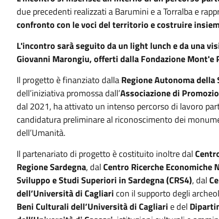
due precedenti realizzati a Barumini e a Torralba e rapp
confronto con le voci del territorio e costruire insi
L'incontro sarà seguito da un light lunch e da una v
Giovanni Marongiu, offerti dalla Fondazione Mont'e
Il progetto è finanziato dalla
Regione Autonoma della
dell’iniziativa promossa dall’
Associazione di Promozio
dal 2021, ha attivato un intenso percorso di lavoro par
candidatura preliminare al riconoscimento dei monum
dell’Umanità.
Il partenariato di progetto è costituito inoltre dal
Centr
Regione Sardegna
, dal
Centro Ricerche Economiche 
Sviluppo e Studi Superiori in Sardegna (CRS4)
, dal
Ce
dell’Università di Cagliari
con il supporto degli archeo
Beni Culturali dell’Università di Cagliari
e del
Diparti