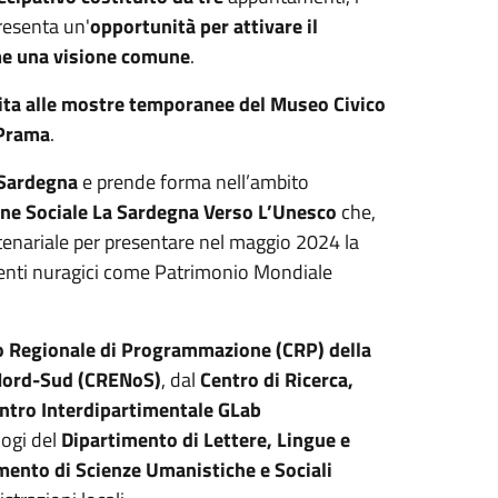
resenta un'
opportunità per attivare il
eme una visione comune
.
isita alle mostre temporanee del Museo Civico
 Prama
.
 Sardegna
e prende forma nell’ambito
ne Sociale La Sardegna Verso L’Unesco
che,
tenariale per presentare nel maggio 2024 la
enti nuragici come Patrimonio Mondiale
o Regionale di Programmazione
(
CRP) della
Nord-Sud (CRENoS)
, dal
Centro di Ricerca,
ntro Interdipartimentale GLab
logi del
Dipartimento di Lettere, Lingue e
mento di Scienze Umanistiche e Sociali