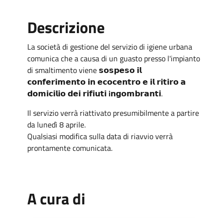
Descrizione
La società di gestione del servizio di igiene urbana
comunica che a causa di un guasto presso l'impianto
di smaltimento viene 𝘀𝗼𝘀𝗽𝗲𝘀𝗼 𝗶𝗹
𝗰𝗼𝗻𝗳𝗲𝗿𝗶𝗺𝗲𝗻𝘁𝗼 𝗶𝗻 𝗲𝗰𝗼𝗰𝗲𝗻𝘁𝗿𝗼 𝗲 𝗶𝗹 𝗿𝗶𝘁𝗶𝗿𝗼 𝗮
𝗱𝗼𝗺𝗶𝗰𝗶𝗹𝗶𝗼 𝗱𝗲𝗶 𝗿𝗶𝗳𝗶𝘂𝘁𝗶
i
𝗻𝗴𝗼𝗺𝗯𝗿𝗮𝗻𝘁𝗶.
Il servizio verrà riattivato presumibilmente a partire
da lunedì 8 aprile.
Qualsiasi modifica sulla data di riavvio verrà
prontamente comunicata.
A cura di