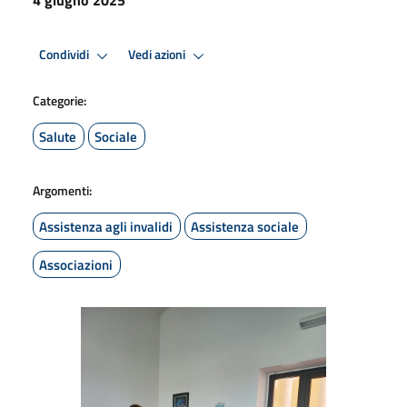
Condividi
Vedi azioni
Categorie:
Salute
Sociale
Argomenti:
Assistenza agli invalidi
Assistenza sociale
Associazioni