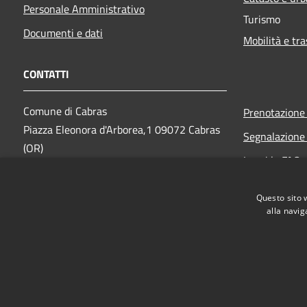
Personale Amministrativo
Turismo
Documenti e dati
Mobilità e tra
CONTATTI
Comune di Cabras
Prenotazion
Piazza Eleonora d'Arborea,1 09072 Cabras
Segnalazione 
(OR)
Leggi le FAQ
PEC: protocollo@pec.comune.cabras.or.it
Richiesta ass
Centralino Unico: 0783 3971
Questo sito 
Numeri utili
alla navig
RSS
Accessibilità
Privacy
Cookie
Mappa del sito