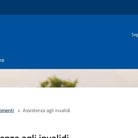
Seg
ne
omenti
>
Assistenza agli invalidi
enza agli invalidi