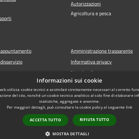
Autorizzazioni
Agricoltura e pesca
sporti
e appuntamento
Amministrazione trasparente
disservizio
Informativa privacy
Note legali
Informazioni sui cookie
istenza
Dichiarazione di accessibilità
web utilizza cookie tecnici e assimilati strettamente necessari al corretto fu
azione del sito, nonché un cookie tecnico analitico al solo fine di elaborare i
statistiche, aggregate e anonime.
Per maggiori dettagli, può consultare la cookie policy al seguente
link
RIFIUTA TUTTO
ACCETTA TUTTO
Copyright © 2026 •
MOSTRA DETTAGLI