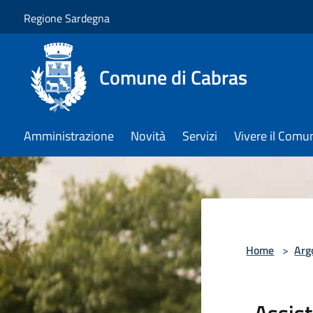
Salta al contenuto principale
Regione Sardegna
Comune di Cabras
Amministrazione
Novità
Servizi
Vivere il Comu
Home
>
Arg
Assist