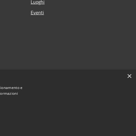
Luoghi
Eventi
×
nzionamento e
nformazioni
Municipium
Accesso redazione
 Comune di Cabras • Powered by
•