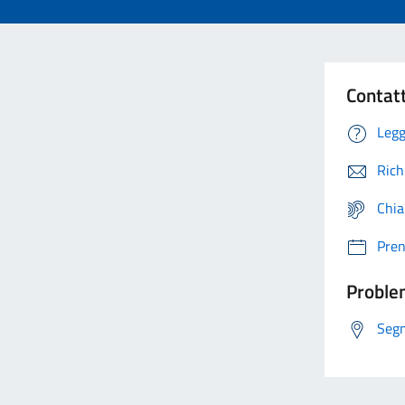
Contat
Legg
Rich
Chia
Pre
Problem
Segn