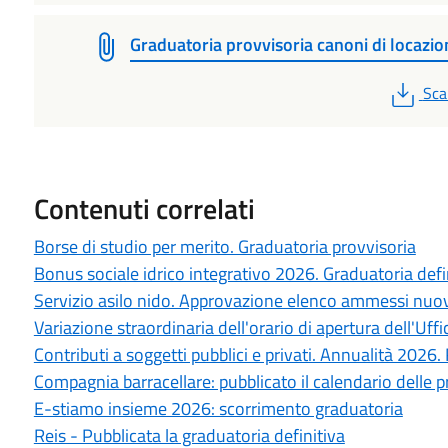
Graduatoria provvisoria canoni di locazio
PD
Sca
Contenuti correlati
Borse di studio per merito. Graduatoria provvisoria
Bonus sociale idrico integrativo 2026. Graduatoria defi
Servizio asilo nido. Approvazione elenco ammessi nuo
Variazione straordinaria dell'orario di apertura dell'Uf
Contributi a soggetti pubblici e privati. Annualità 2026.
Compagnia barracellare: pubblicato il calendario delle 
E-stiamo insieme 2026: scorrimento graduatoria
Reis - Pubblicata la graduatoria definitiva