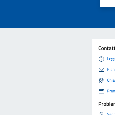
Contat
Legg
Rich
Chia
Pre
Problem
Segn