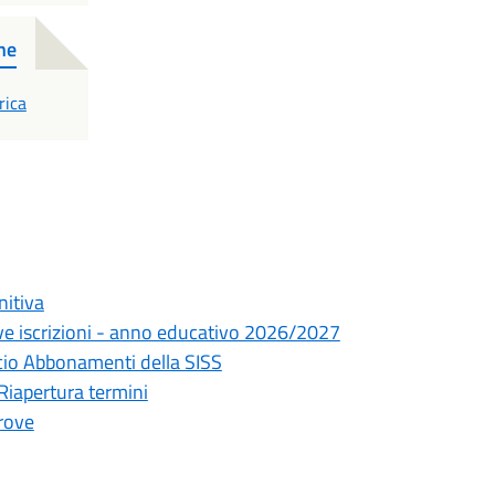
ne
F
rica
nitiva
ve iscrizioni - anno educativo 2026/2027
ficio Abbonamenti della SISS
 Riapertura termini
prove