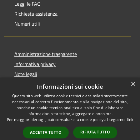
Leggi le FAQ
Richiesta assistenza
Numeri utili
Amministrazione trasparente
Informativa privacy
Note legali
×
Dichiarazione di accessibilità
Informazioni sui cookie
Questo sito web utilizza cookie tecnici e assimilati strettamente
necessari al corretto funzionamento e alla navigazione del sito,
nonché un cookie tecnico analitico al solo fine di elaborare
informazioni statistiche, aggregate e anonime.
RSS
Copyright © 2026 • Comune di
Per maggiori dettagli, può consultare la cookie policy al seguente
link
Accessibilità
Cabras • Powered by
Privacy
Municipium
Accesso
•
RIFIUTA TUTTO
ACCETTA TUTTO
Cookie
redazione