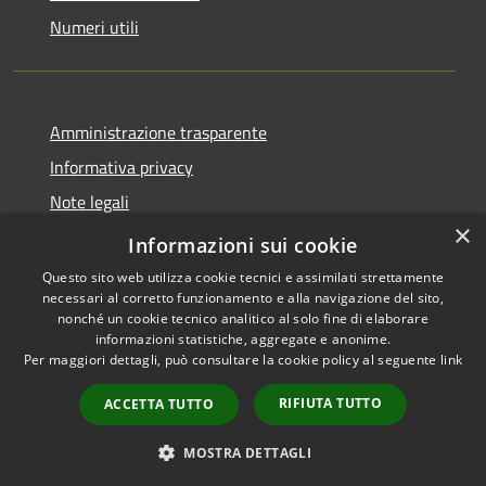
Numeri utili
Amministrazione trasparente
Informativa privacy
Note legali
×
Dichiarazione di accessibilità
Informazioni sui cookie
Questo sito web utilizza cookie tecnici e assimilati strettamente
necessari al corretto funzionamento e alla navigazione del sito,
nonché un cookie tecnico analitico al solo fine di elaborare
informazioni statistiche, aggregate e anonime.
RSS
Copyright © 2026 • Comune di
Per maggiori dettagli, può consultare la cookie policy al seguente
link
Accessibilità
Cabras • Powered by
Privacy
Municipium
Accesso
•
RIFIUTA TUTTO
ACCETTA TUTTO
Cookie
redazione
Mappa del sito
MOSTRA DETTAGLI