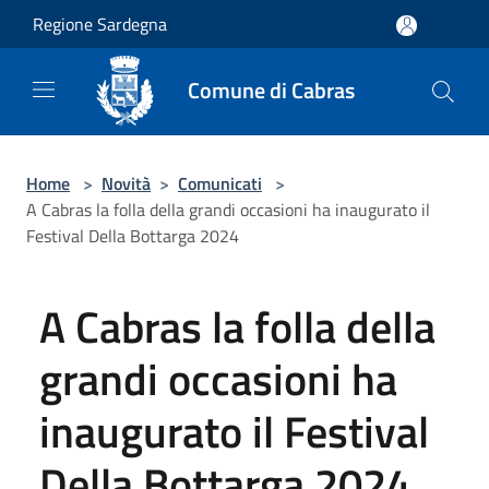
Salta al contenuto principale
Regione Sardegna
Comune di Cabras
Home
>
Novità
>
Comunicati
>
A Cabras la folla della grandi occasioni ha inaugurato il
Festival Della Bottarga 2024
A Cabras la folla della
grandi occasioni ha
inaugurato il Festival
Della Bottarga 2024