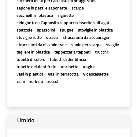
sacchetti usati per l’acquisto di ortaggi sfusi
sapone in pezzi e saponette
scarpe
secchielli in plastica
sigarette
siringhe (con l'apposito cappuccio inserito sull'ago)
spazzole
spazzolini
spugne
stoviglie in plastica
stoviglie rotte
stracci
stracci unti da acquaragia
stracci unti da olio minerale
suole per scarpe
sveglie
tagliere in plastica
tappezzeria/tappeti
trucchi
tubetti di colore
tubetti di dentifricio
tubetto del dentifricio
uncinetto
unghie
vasi in plastica
vasi in terracotta
videocassette
zaini
zerbino
zoccoli
Umido