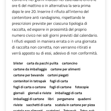
ore 6 del mattino o in alternativa la sera prima
dopo le ore 20. Inserire il rifiuto all’interno del
contenitore anti randagismo, rispettando le
prescrizioni previste per ciascuna tipologia di
raccolta, ed esporre in prossimità del proprio
numero civico nei soli giorni previsti dal calendario.
I rifiuti esposti in maniera errata o in una giornata
di raccolta non corretta, non verranno ritirati e
verrà apposto su di essi, adesivo di non conformità.
blister
carta da pacchi pulita
cartoncino
cartone da imballaggio
cartone per alimenti
cartone per bevande
cartoni piegati
contenitori in tetrapak
fogli di carta
fogli di carta o cartone
fogli di cartone
fotocopie
giornali
giornali e riviste
imballaggi di carta
imballaggi di cartone
libri
pergamene
quaderni
riviste
sacchetti di carta
scatola in cartone per pizza
scatole per alimenti
scatoloni
Tetrapak
Tetra-pak