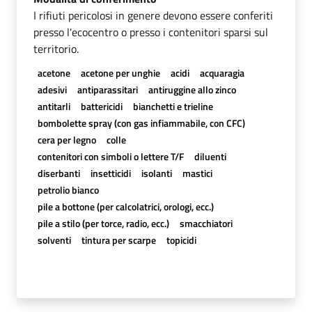
I rifiuti pericolosi in genere devono essere conferiti
presso l'ecocentro o presso i contenitori sparsi sul
territorio.
acetone
acetone per unghie
acidi
acquaragia
adesivi
antiparassitari
antiruggine allo zinco
antitarli
battericidi
bianchetti e trieline
bombolette spray (con gas infiammabile, con CFC)
cera per legno
colle
contenitori con simboli o lettere T/F
diluenti
diserbanti
insetticidi
isolanti
mastici
petrolio bianco
pile a bottone (per calcolatrici, orologi, ecc.)
pile a stilo (per torce, radio, ecc.)
smacchiatori
solventi
tintura per scarpe
topicidi