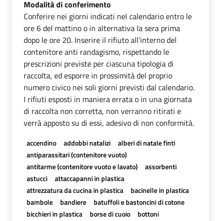
Modalità di conferimento
Conferire nei giorni indicati nel calendario entro le
ore 6 del mattino o in alternativa la sera prima
dopo le ore 20. Inserire il rifiuto all’interno del
contenitore anti randagismo, rispettando le
prescrizioni previste per ciascuna tipologia di
raccolta, ed esporre in prossimità del proprio
numero civico nei soli giorni previsti dal calendario.
I rifiuti esposti in maniera errata o in una giornata
di raccolta non corretta, non verranno ritirati e
verrà apposto su di essi, adesivo di non conformità.
accendino
addobbi natalizi
alberi di natale finti
antiparassitari (contenitore vuoto)
antitarme (contenitore vuoto e lavato)
assorbenti
astucci
attaccapanni in plastica
attrezzatura da cucina in plastica
bacinelle in plastica
bambole
bandiere
batuffoli e bastoncini di cotone
bicchieri in plastica
borse di cuoio
bottoni