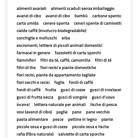
alimenti avariati
alimenti scaduti senza imballaggio
avanzi di cibo
avanzi di cibo
bambù
carbone spento
carta umida
cenere spenta
ceneri spente di caminetti
cialde caffè (involucro biodegradabile)
conchiglie e molluschi
erba
escrementi, lettiere di piccoli animali domestici
farinacei in genere
fazzoletti di carta sporchi
fiammiferi
filtri da tè, caffè, camomilla
filtri di tè
filtri di the
fiori recisi e piante domestiche
fiori recisi, piante da appartamento tagliate
fiori secchi e recisi
foglie
fondi di caffè
fondi di caffè
frutta
gusci di cozze
gusci di crostacei
gusci di frutta secca
gusci di vongole
gusci d'uovo
incensi
lettiera naturale per animali
lische di pesce
ossi (avanzi di cibo)
paglia
pane
pane vecchio
pasta alimentare
pesce
pettine in legno
piante
piccole ossa e gusci di cozze
piccole ossa e lische
rafia (fibra naturale)
salviette di carta sporche