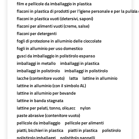
film e pellicole da imballaggio in plastica
flaconi in plastica di prodotti per l’igiene personale e per la pulizia
flaconi in plastica vuoti (detersivi, saponi)
flaconi per alimenti vuoti (creme, salse)
flaconi per detergenti
fogli di protezione in alluminio delle cioccolate
fogli in alluminio per uso domestico
gusci da imballaggio in polistirolo espanso
imballaggi in metallo
imballaggi in plastica
imballaggi in polistirolo
imballaggi in polistirolo
lacche (contenitore vuoto)
latta
lattine in alluminio
lattine in alluminio (con il simbolo AL)
lattine in alluminio per bevande
lattine in banda stagnata
lattine per pelati, tonno, olio,ecc
nylon
paste abrasive (contenitore vuoto)
pellicole da imballaggio
pellicole per alimenti
piatti, bicchieri in plastica
piatti in plastica
polistirolo
polistirolo imballaggi
polistitolo pannelli