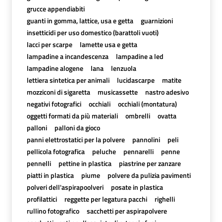
grucce appendiabiti
guanti in gomma, lattice, usa e getta
guarnizioni
insetticidi per uso domestico (barattoli vuoti)
lacci per scarpe
lamette usa e getta
lampadine a incandescenza
lampadine a led
lampadine alogene
lana
lenzuola
lettiera sintetica per animali
lucidascarpe
matite
mozziconi di sigaretta
musicassette
nastro adesivo
negativi fotografici
occhiali
occhiali (montatura)
oggetti formati da più materiali
ombrelli
ovatta
palloni
palloni da gioco
panni elettrostatici per la polvere
pannolini
peli
pellicola fotografica
peluche
pennarelli
penne
pennelli
pettine in plastica
piastrine per zanzare
piatti in plastica
piume
polvere da pulizia pavimenti
polveri dell'aspirapoolveri
posate in plastica
profilattici
reggette per legatura pacchi
righelli
rullino fotografico
sacchetti per aspirapolvere