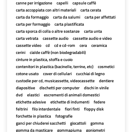
canne per irrigazione
capelli
capsule caffè
carta accoppiata con altri materiali
carta cerata
carta da formaggio
carta da salumi
carta per affettati
carta per formaggio
carta plastificata
carta sporca di colla o altre sostanze
carta unta
carta vetrata
cassette audio
cassette audio e video
cassette video
cd
cd e cd-rom
cera
ceramica
cerini
cialde caffè (non biodegradabili)
cinture in plastica, stoffa e cuoio
contenitori in plastica (bacinelle, terrine, etc)
cosmetici
cotone usato
cover di cellulari
cucchiai di legno
custodie per cd, musicassette, videocassette
dentiere
diapositive
dischetti per computer
dischi in vinile
dvd
elastici
escrementi di animali domestici
etichette adesive
etichette di indumenti
federe
feltrini
filo interdentale
fiori finti
floppy disk
forchette in plastica
fotografie
ganci per chiuderei sacchetti
giocattoli
gomma
gomma da masticare
gommapiuma
goniometri