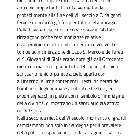
millennio a.C. appare interessata da fenomeni
antropici importanti. La città venne fondata
probabilmente alla fine dell’VIII secolo a.C. da genti
fenicie in un’area già frequentata in età nuragica.
Della fase fenicia, di cui non si conosce l’abitato,
rimangono poche testimonianze relative
essenzialmente ad ambito funerario e votivo. Le
tombe ad incinerazione di Capo S. Marco e dell’area
di S. Giovanni di Sinis erano note già dall’Ottocento,
mentre i materiali più antichi del tophet, il tipico
santuario fenicio-punico a cielo aperto con
all’interno le urne contenenti i resti incinerati dei
bambini e degli animali sacrificati e le stele, veri e
propri signacoli in pietra con il simbolo o l’immagine
della divinità, ci mostrano un santuario già attivo
nel VII sec. a.C.
Nella seconda metà del VI secolo, momento di grandi
cambiamenti non solo in Sardegna per il prevalere
della politica espansionistica di Cartagine, Tharros