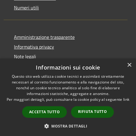
Numeri utili
Amministrazione trasparente
Informativa privacy
Note legali
×
Dichiarazione di accessibilità
Informazioni sui cookie
Questo sito web utilizza cookie tecnici e assimilati strettamente
necessari al corretto funzionamento e alla navigazione del sito,
nonché un cookie tecnico analitico al solo fine di elaborare
informazioni statistiche, aggregate e anonime.
RSS
Copyright © 2026 • Comune di
Per maggiori dettagli, può consultare la cookie policy al seguente
link
Accessibilità
Cabras • Powered by
Privacy
Municipium
Accesso
•
RIFIUTA TUTTO
ACCETTA TUTTO
Cookie
redazione
Mappa del sito
MOSTRA DETTAGLI