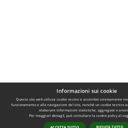
Informazioni sui cookie
Questo sito web utilizza cookie tecnici e assimilati strettamente ne
funzionamento e alla navigazione del sito, nonché un cookie tecnico ana
elaborare informazioni statistiche, aggregate e anon
Per maggiori dettagli, può consultare la cookie policy al s
RIFIUTA TUTTO
ACCETTA TUTTO