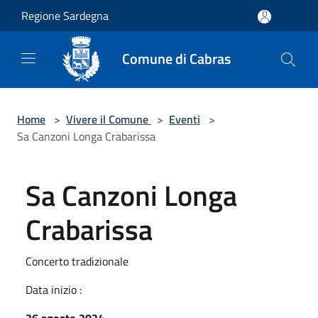
Salta al contenuto principale
Regione Sardegna
Comune di Cabras
Home
>
Vivere il Comune
>
Eventi
>
Sa Canzoni Longa Crabarissa
Sa Canzoni Longa
Crabarissa
Concerto tradizionale
Data inizio :
26 agosto 2024