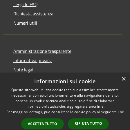
Leggi le FAQ
Richiesta assistenza
Numeri utili
Amministrazione trasparente
Informativa privacy
Note legali
×
Dichiarazione di accessibilità
Informazioni sui cookie
Questo sito web utilizza cookie tecnici e assimilati strettamente
necessari al corretto funzionamento e alla navigazione del sito,
nonché un cookie tecnico analitico al solo fine di elaborare
informazioni statistiche, aggregate e anonime.
RSS
Copyright © 2026 • Comune di
Per maggiori dettagli, può consultare la cookie policy al seguente
link
Accessibilità
Cabras • Powered by
Privacy
Municipium
Accesso
•
RIFIUTA TUTTO
ACCETTA TUTTO
Cookie
redazione