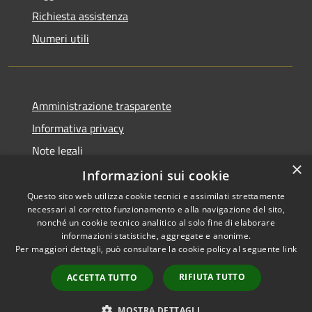
Richiesta assistenza
Numeri utili
Amministrazione trasparente
Informativa privacy
Note legali
×
Dichiarazione di accessibilità
Informazioni sui cookie
Questo sito web utilizza cookie tecnici e assimilati strettamente
necessari al corretto funzionamento e alla navigazione del sito,
nonché un cookie tecnico analitico al solo fine di elaborare
informazioni statistiche, aggregate e anonime.
RSS
Copyright © 2026 • Comune di
Per maggiori dettagli, può consultare la cookie policy al seguente
link
Accessibilità
Cabras • Powered by
Privacy
Municipium
Accesso
•
RIFIUTA TUTTO
ACCETTA TUTTO
Cookie
redazione
Mappa del sito
MOSTRA DETTAGLI